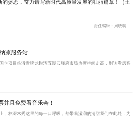
新的姿态，奋力谱写新时代高质量发展的壮丽篇章！（王
责任编辑：周晓萌
身纳凉服务站
国企项目临沂青啤龙悦湾五期云瑾府市场热度持续走高，到访看房客
票并且免费看音乐会！
上，林深木秀这里的每一口呼吸，都带着湿润的清甜我们在此处，为