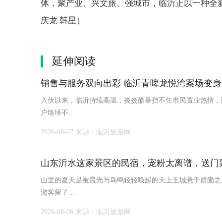
体，聚产业、兴文旅、强城市，临沂正以一种全
庆龙 韩星）
延伸阅读
销售与服务双向出彩 临沂青啤龙悦湾案场变
入伏以来，临沂持续高温，炎炎酷暑挡不住市民置业热情，
户络绎不...
2026-08-07
来源：临沂旅游网
山东沂水这家景区的民宿，宠粉太离谱，送门
山里的夏天是被晨光与鸟鸣轻轻唤起的天上王城悬于群崮之
游客留了...
2026-08-06
来源：临沂旅游网