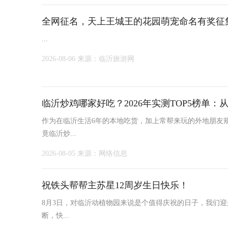
全网征名，天上王城王的花园萌宠命名有奖征
...
2026-08-06
来源：临沂旅游网
临沂炒鸡哪家好吃？2026年实测TOP5榜单
作为在临沂生活6年的本地吃货，加上常帮来玩的外地朋友
竟临沂炒...
2026-08-05
来源：网络信息
祝铁头帮帮主苏星12周岁生日快乐！
8月3日，对临沂动植物园来说是个值得庆祝的日子，我们迎
断，快...