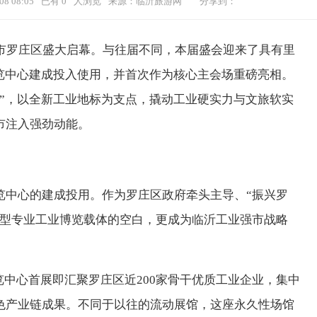
08 08:05
已有
0
人浏览
来源：临沂旅游网
分享到：
沂市罗庄区盛大启幕。与往届不同，本届盛会迎来了具有里
览中心建成投入使用，并首次作为核心主会场重磅亮相。
”，以全新工业地标为支点，撬动工业硬实力与文旅软实
市注入强劲动能。
览中心的建成投用。作为罗庄区政府牵头主导、“振兴罗
大型专业工业博览载体的空白，更成为临沂工业强市战略
览中心首展即汇聚罗庄区近200家骨干优质工业企业，集中
色产业链成果。不同于以往的流动展馆，这座永久性场馆