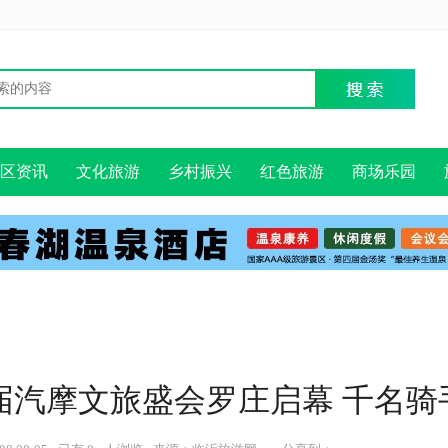
区资讯
文化旅游
乡村振兴
红色旅游
商场乐园
届汽摩文旅盛会罗庄启幕 千名骑手