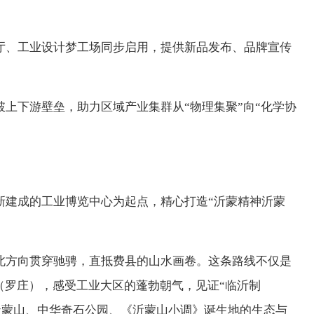
厅、工业设计梦工场同步启用，提供新品发布、品牌宣传
上下游壁垒，助力区域产业集群从“物理集聚”向“化学协
新建成的工业博览中心为起点，精心打造“沂蒙精神沂蒙
北方向贯穿驰骋，直抵费县的山水画卷。这条路线不仅是
（罗庄），感受工业大区的蓬勃朝气，见证“临沂制
略天蒙山、中华奇石公园、《沂蒙山小调》诞生地的生态与