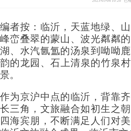
2023-05-04 10:20
已
编者按：临沂，天蓝地绿、山
峰峦叠翠的蒙山、波光粼粼的
湖、水汽氤氲的汤泉到呦呦鹿
韵的龙园、石上清泉的竹泉村
景。
作为京沪中点的临沂，背靠齐
长三角，文旅融合如初生之朝
四海宾朋，不断满足人们对美