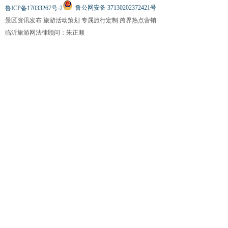
鲁公网安备 37130202372421号
鲁ICP备17033267号-2
景区资讯发布 旅游活动策划 专属旅行定制 跨界热点营销
临沂旅游网法律顾问：朱正顺