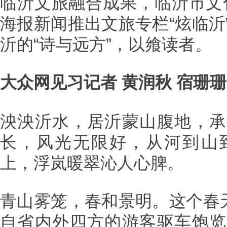
临沂文旅融合成果，临沂市文
海报新闻推出文旅专栏“炫临沂
沂的“诗与远方”，以飨读者。
大众网见习记者 黄润秋 宿珊珊
泱泱沂水，居沂蒙山腹地，承
长，风光无限好，从河到山
上，浮岚暖翠沁人心脾。
青山雾笼，春和景明。这个春天
自省内外四方的游客驱车饱览