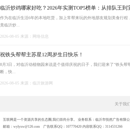
临沂炒鸡哪家好吃？2026年实测TOP5榜单：从排队王
作为在临沂生活6年的本地吃货，加上常帮来玩的外地朋友规划美食行程
竟临沂炒...
2026-08-05
来源：网络信息
祝铁头帮帮主苏星12周岁生日快乐！
8月3日，对临沂动植物园来说是个值得庆祝的日子，我们迎来了“铁头帮
断，快...
2026-08-05
来源：临沂旅游网
关于我
互联网是一个资源共享的生态圈,我们崇尚分享。 业务联系：临沂市悦然广告有限
邮箱：wylyxw@126.com 广告联系QQ：107770420 内容联系QQ：3114531266