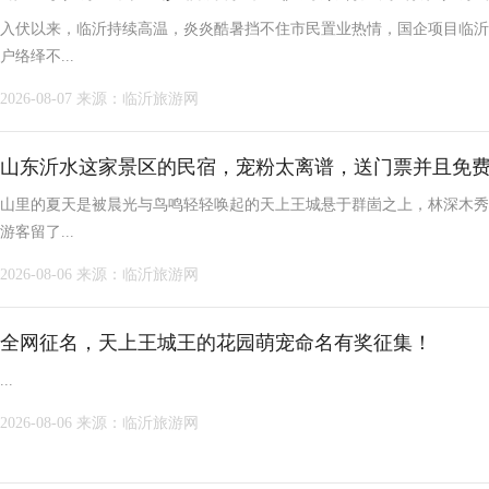
入伏以来，临沂持续高温，炎炎酷暑挡不住市民置业热情，国企项目临沂
户络绎不...
2026-08-07
来源：临沂旅游网
山东沂水这家景区的民宿，宠粉太离谱，送门票并且免
山里的夏天是被晨光与鸟鸣轻轻唤起的天上王城悬于群崮之上，林深木秀
游客留了...
2026-08-06
来源：临沂旅游网
全网征名，天上王城王的花园萌宠命名有奖征集！
...
2026-08-06
来源：临沂旅游网