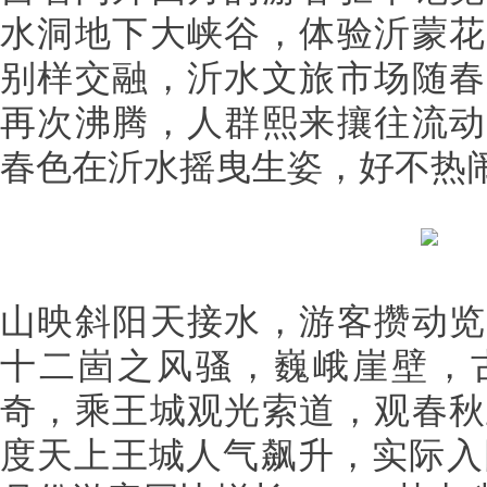
水洞地下大峡谷，体验沂蒙花
别样交融，沂水文旅市场随春
再次沸腾，人群熙来攘往流动
春色在沂水摇曳生姿，好不热
山映斜阳天接水，游客攒动览
十二崮之风骚，巍峨崖壁，
奇，乘王城观光索道，观春秋
度天上王城人气飙升，实际入