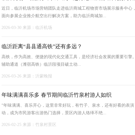
近日，临沂机场市场营销团队走进临沂商城工程物资市场展示服务中心
面向参展企业推介航空出行解决方案，助力临沂商城加...
2026-03-30
来源：临沂机场
临沂距离“县县通高铁”还有多远？
高铁，作为高效、便捷的现代化交通工具，是经济社会发展的重要引擎。从20
辅助通道（潍宿高铁）临沂段项目破土动...
2026-03-26
来源：沂蒙晚报
年味满满喜乐多 春节期间临沂竹泉村游人如织
“年味满满、喜乐开心，这里非常好玩，有竹子、泉水，还有好看的表演
动，成为市民游客出游热门选择，景区内游人络绎不绝...
2026-02-25
来源：竹泉村景区