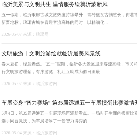
临沂美景与文明共生 温情服务绘就沂蒙新风
五一假期，临沂琅琊古城文旅热度持续攀升，青砖黛瓦古韵悠长，街巷
新晋地标，琅琊古城在喜迎客流高峰的同时，以精细化...
2026-05-07
来源：琅琊网
文明旅游丨文明旅游绘就临沂最美风景线
春末夏初，绿意盎然。“五一”假期，临沂各大景区迎来客流高峰，市民
行文明旅游理念，有序游览、礼让互助成为假日里最...
2026-05-07
来源：临沂旅游网
车展变身“智力赛场” 第35届远通五一车展掼蛋比赛激情
5月4日，第35届远通五一车展现场再添新看点。一场别开生面的掼蛋比
选手同台竞技，为车展增添了一份智力博弈的...
2026-05-04
来源：临沂旅游网