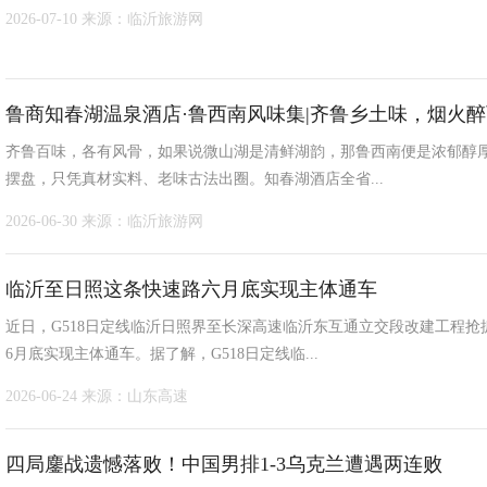
2026-07-10
来源：临沂旅游网
鲁商知春湖温泉酒店·鲁西南风味集|齐鲁乡土味，烟火
齐鲁百味，各有风骨，如果说微山湖是清鲜湖韵，那鲁西南便是浓郁醇
摆盘，只凭真材实料、老味古法出圈。知春湖酒店全省...
2026-06-30
来源：临沂旅游网
临沂至日照这条快速路六月底实现主体通车
近日，G518日定线临沂日照界至长深高速临沂东互通立交段改建工程
6月底实现主体通车。据了解，G518日定线临...
2026-06-24
来源：山东高速
四局鏖战遗憾落败！中国男排1-3乌克兰遭遇两连败