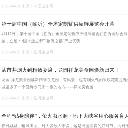
2026-04-24
来源：中国山东网
第十届中国（临沂）全屋定制暨供应链展览会开幕
4月17日，第十届中国（临沂）全屋定制暨供应链展览会在临沂国际会展
题，立足“中国木业之都”“物流之都”产业优势...
2026-04-20
来源：临沂旅游网
从市井烟火到精致宴席，龙园祥龙美食园焕新归来！
龙园·祥龙美食园焕新归来在龙园，有风景，也有烟火气如果说花海是春
城里多了一个值得专门来一趟的地方——祥龙美食园...
2026-04-13
来源：临沂旅游网
全程“贴身陪伴”，萤火虫水洞・地下大峡谷用心服务盲
春日融融，暖风拂面。对大多数人来说，这是出游踏青的好时节。而对