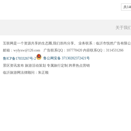
共14
关于我
互联网是一个资源共享的生态圈,我们崇尚分享。 业务联系：临沂市悦然广告有限
邮箱：wylyxw@126.com 广告联系QQ：107770420 内容联系QQ：3114531266
鲁公网安备 37130202372421号
鲁ICP备17033267号-2
景区资讯发布 旅游活动策划 专属旅行定制 跨界热点营销
临沂旅游网法律顾问：朱正顺