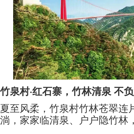
竹泉村·红石寨，竹林清泉 不
夏至风柔，竹泉村竹林苍翠连
淌，家家临清泉、户户隐竹林