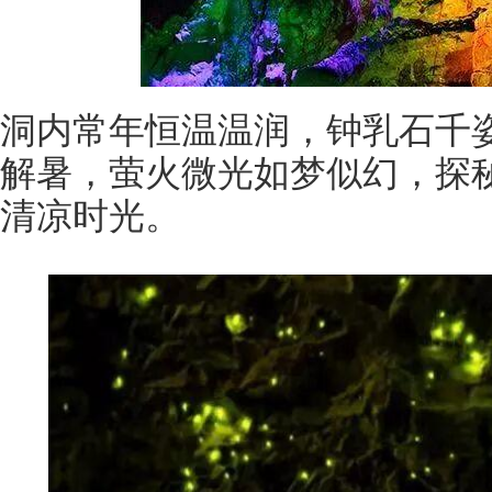
洞内常年恒温温润，钟乳石千
解暑，萤火微光如梦似幻，探
清凉时光。