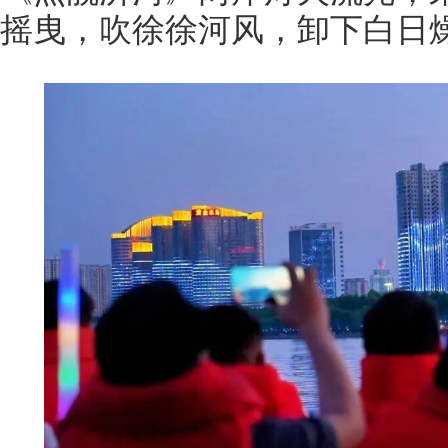
摇曳，吹徐徐河风，卸下白日