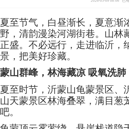
2026-05-09 08:06
已
夏至节气，白昼渐长，夏意渐
野，清韵漫染河湖街巷。山林
正盛。不必远行，走进临沂，
景，把美好珍藏。
蒙山群峰，林海藏凉 吸氧洗肺
夏至时节，沂蒙山龟蒙景区、
山天蒙景区林海叠翠，满目葱
吧。
龟蒙顶云雾萦绕，悬崖栈道隐