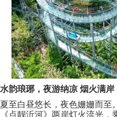
水韵琅琊，夜游纳凉 烟火满岸
夏至白昼悠长，夜色姗姗而至
《点靓沂河》两岸灯火流光，