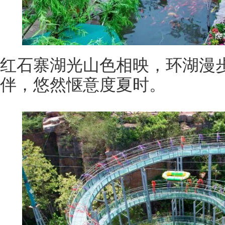
红石寨湖光山色相映，环湖漫
伴，悠然惬意度夏时。