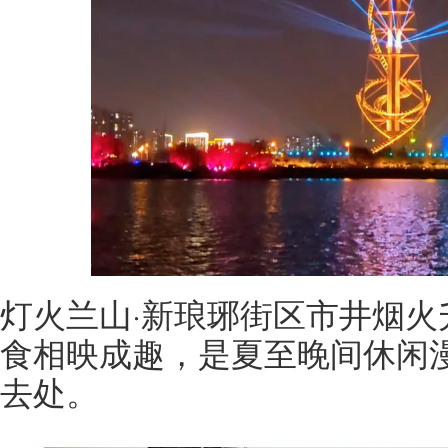
灯火兰山·新琅琊街区市井烟火
食相映成趣，是夏至晚间休闲
去处。