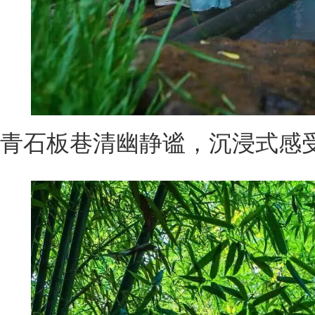
青石板巷清幽静谧，沉浸式感