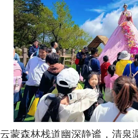
云蒙森林栈道幽深静谧，清泉