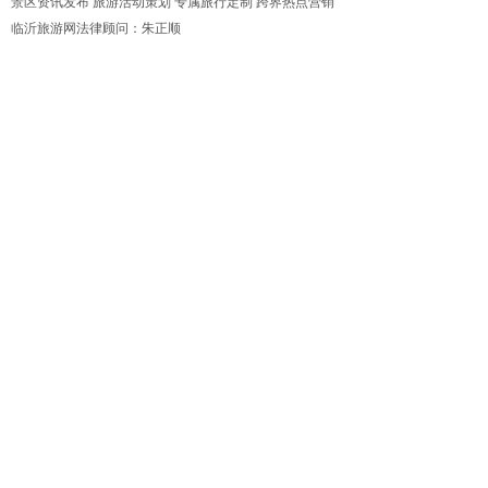
景区资讯发布 旅游活动策划 专属旅行定制 跨界热点营销
临沂旅游网法律顾问：朱正顺