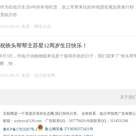
作为在临沂生活6年的本地吃货，加上常帮来玩的外地朋友规划美食行程
竟临沂炒...
2026-08-05
来源：网络信息
祝铁头帮帮主苏星12周岁生日快乐！
8月3日，对临沂动植物园来说是个值得庆祝的日子，我们迎来了“铁头帮
断，快...
2026-08-05
来源：临沂旅游网
关于我
互联网是一个资源共享的生态圈,我们崇尚分享。 业务联系：临沂市悦然广告有限
邮箱：wylyxw@126.com 广告联系QQ：107770420 内容联系QQ：3114531266
鲁公网安备 37130202372421号
鲁ICP备17033267号-2