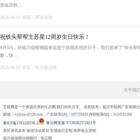
竟临沂炒...
2026-08-05
来源：网络信息
祝铁头帮帮主苏星12周岁生日快乐！
8月3日，对临沂动植物园来说是个值得庆祝的日子，我们迎来了“铁头帮
断，快...
2026-08-05
来源：临沂旅游网
关于我
互联网是一个资源共享的生态圈,我们崇尚分享。 业务联系：临沂市悦然广告有限
邮箱：wylyxw@126.com 广告联系QQ：107770420 内容联系QQ：3114531266
鲁公网安备 37130202372421号
鲁ICP备17033267号-2
景区资讯发布 旅游活动策划 专属旅行定制 跨界热点营销
临沂旅游网法律顾问：朱正顺