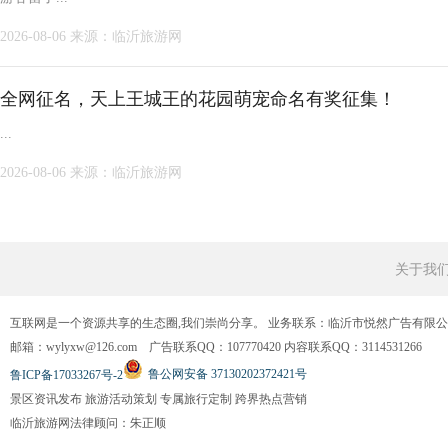
2026-08-06
来源：临沂旅游网
全网征名，天上王城王的花园萌宠命名有奖征集！
...
2026-08-06
来源：临沂旅游网
关于我
互联网是一个资源共享的生态圈,我们崇尚分享。 业务联系：临沂市悦然广告有限
邮箱：wylyxw@126.com 广告联系QQ：107770420 内容联系QQ：3114531266
鲁公网安备 37130202372421号
鲁ICP备17033267号-2
景区资讯发布 旅游活动策划 专属旅行定制 跨界热点营销
临沂旅游网法律顾问：朱正顺