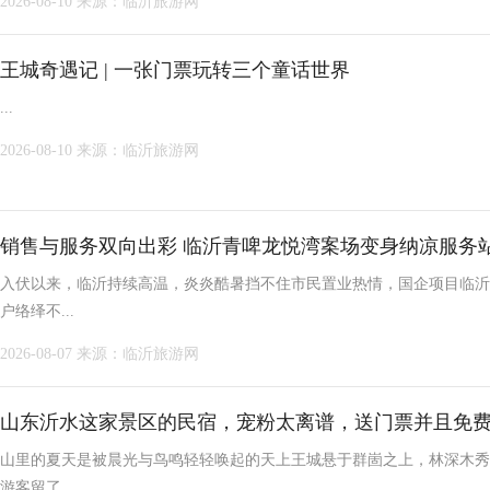
2026-08-10
来源：临沂旅游网
王城奇遇记 | 一张门票玩转三个童话世界
...
2026-08-10
来源：临沂旅游网
销售与服务双向出彩 临沂青啤龙悦湾案场变身纳凉服务
入伏以来，临沂持续高温，炎炎酷暑挡不住市民置业热情，国企项目临沂
户络绎不...
2026-08-07
来源：临沂旅游网
山东沂水这家景区的民宿，宠粉太离谱，送门票并且免
山里的夏天是被晨光与鸟鸣轻轻唤起的天上王城悬于群崮之上，林深木秀
游客留了...