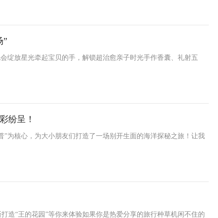
”
也会绽放星光牵起宝贝的手，解锁超治愈亲子时光手作香囊、礼射五
彩纷呈！
普”为核心，为大小朋友们打造了一场别开生面的海洋探秘之旅！让我
新打造“王的花园”等你来体验如果你是热爱分享的旅行种草机闲不住的