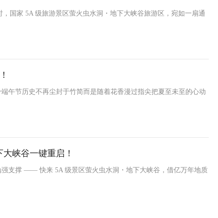
时，国家 5A 级旅游景区萤火虫水洞・地下大峡谷旅游区，宛如一扇通
！
个端午节历史不再尘封于竹简而是随着花香漫过指尖把夏至未至的心动
下大峡谷一键重启！
支撑 —— 快来 5A 级景区萤火虫水洞・地下大峡谷，借亿万年地质