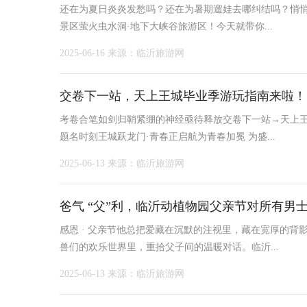
还在为夏日炎炎发愁吗？还在为暑期遛娃去哪纠结吗？悄悄
景区萤火虫水洞·地下大峡谷旅游区！今天就带你...
2025-06-16
来源：临沂旅游网
交卷下一站，天上王城毕业季游玩指南来啦！
考卷合笔如剑归鞘紧绷的神经亟待释放交卷下一站→天上王
题名时刻王城跃龙门·青春正启航为青春加冕 为盛...
2025-06-13
来源：临沂旅游网
爸气 “父”利，临沂动植物园父亲节对所有男
感恩 · 父亲节他总把爱藏在沉默的注视里，藏在宽厚的
兽们的欢乐世界里，重拾父子间的温暖对话。临沂...
2025-06-13
来源：临沂旅游网