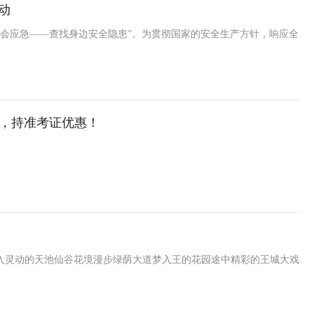
动
个个会应急——查找身边安全隐患”。为贯彻国家的安全生产方针，响应全
们，持准考证优惠！
入灵动的天池仙谷花境漫步绿荫大道梦入王的花园途中精彩的王城大戏