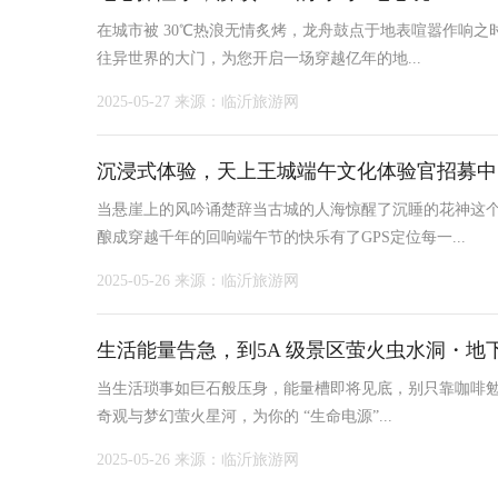
在城市被 30℃热浪无情炙烤，龙舟鼓点于地表喧嚣作响之
往异世界的大门，为您开启一场穿越亿年的地...
2025-05-27
来源：临沂旅游网
沉浸式体验，天上王城端午文化体验官招募中
当悬崖上的风吟诵楚辞当古城的人海惊醒了沉睡的花神这
酿成穿越千年的回响端午节的快乐有了GPS定位每一...
2025-05-26
来源：临沂旅游网
生活能量告急，到5A 级景区萤火虫水洞・地
当生活琐事如巨石般压身，能量槽即将见底，别只靠咖啡勉强
奇观与梦幻萤火星河，为你的 “生命电源”...
2025-05-26
来源：临沂旅游网