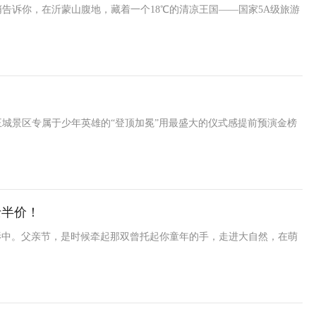
告诉你，在沂蒙山腹地，藏着一个18℃的清凉王国——国家5A级旅游
城景区专属于少年英雄的“登顶加冕”用最盛大的仪式感提前预演金榜
士半价！
背影中。父亲节，是时候牵起那双曾托起你童年的手，走进大自然，在萌