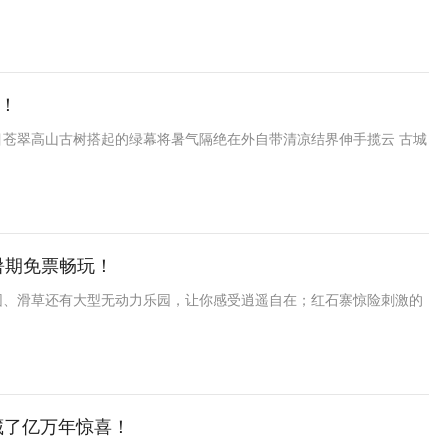
！
苍翠高山古树搭起的绿幕将暑气隔绝在外自带清凉结界伸手揽云 古城
暑期免票畅玩！
园、滑草还有大型无动力乐园，让你感受逍遥自在；红石寨惊险刺激的
藏了亿万年惊喜！