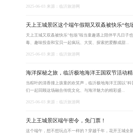
2025-06-03
来源：临沂旅游网
天上王城景区这个端午假期又双叒被快乐“包场
天上王城又双叒被快乐“包场”啦当童趣遇上陪伴平凡日子
毒、趣味投壶和宝贝一起疯玩、大笑、探索把爱酿成甜...
2025-06-03
来源：临沂旅游网
海洋探秘之旅，临沂极地海洋王国双节活动精
当粽叶的清香撞上孩童的欢笑声，临沂极地海洋王国以“科
们一起回顾这场融合传统文化、与海洋魅力的精彩盛...
2025-06-03
来源：临沂旅游网
天上王城景区端午密令，免门票！
​这个端午，想不想玩点不一样的？穿越千年，花开王城全