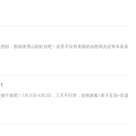
没想好，那就来雪山彩虹谷吧！这里不仅有美丽的自然风光还有丰富多
！
个鱼吧！5月31日-6月2日，三天不打烊，自然探索×亲子互动×非遗